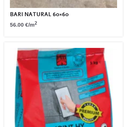
BARI NATURAL 60×60
2
56.00
€
/m