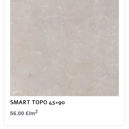
SMART TOPO 45×90
2
56.00
€
/m