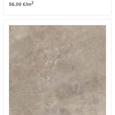
2
56.00
€
/m