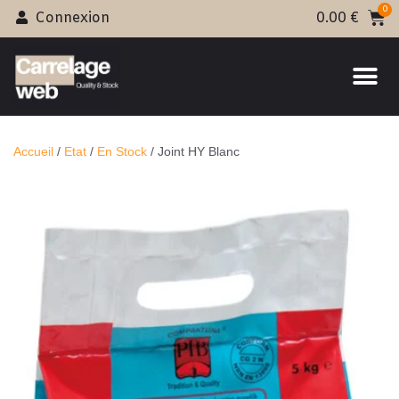
Connexion
0.00
€
Accueil
/
Etat
/
En Stock
/ Joint HY Blanc