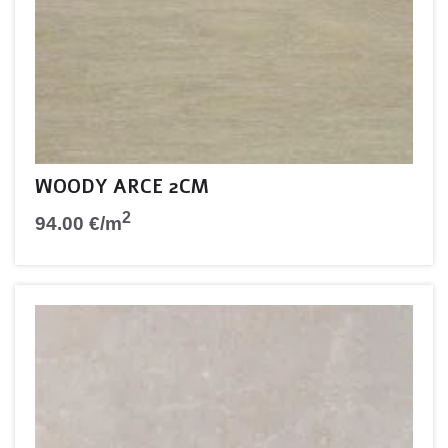
WOODY ARCE 2CM
2
94.00
€
/m