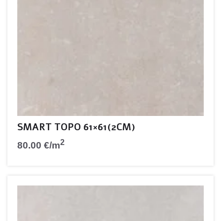
SMART TOPO 61×61(2CM)
2
80.00
€
/m