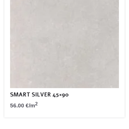
SMART SILVER 45×90
2
56.00
€
/m