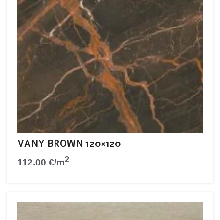
VANY BROWN 120×120
2
112.00
€
/m