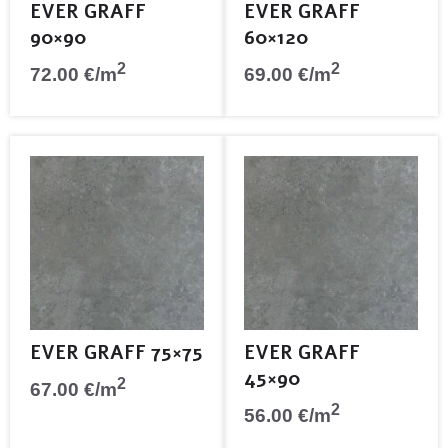
EVER GRAFF
EVER GRAFF
90×90
60×120
2
2
72.00
€
/m
69.00
€
/m
EVER GRAFF 75×75
EVER GRAFF
45×90
2
67.00
€
/m
2
56.00
€
/m