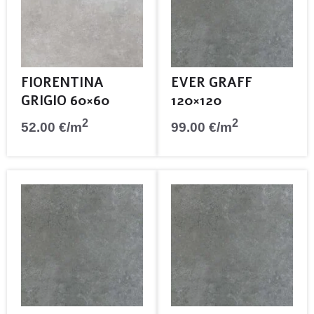
FIORENTINA
EVER GRAFF
GRIGIO 60×60
120×120
2
2
52.00
€
/m
99.00
€
/m