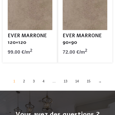
EVER MARRONE
EVER MARRONE
120×120
90×90
2
2
99.00
€
/m
72.00
€
/m
1
2
3
4
…
13
14
15
→
Vous avez des questions ?