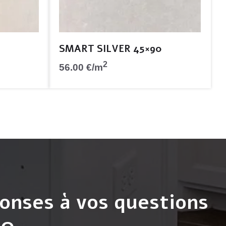
SMART SILVER 45×90
2
56.00
€
/m
onses à vos questions