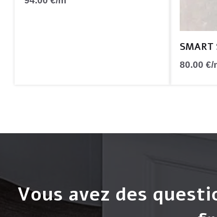
94.00
€
/m
SMART S
80.00
€
/
Vous avez des questi