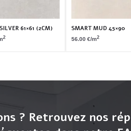
ILVER 61×61 (2CM)
SMART MUD 45×90
2
2
m
56.00
€
/m
ons ? Retrouvez nos rép