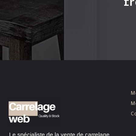
fr
M
Me
Co
Le spécialiste de la vente de carrelage