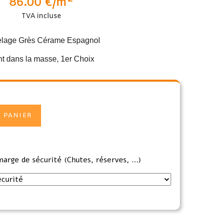
86.00
€
/m
TVA incluse
elage Grès Cérame Espagnol
nt dans la masse, 1er Choix
 PANIER
marge de sécurité (Chutes, réserves, …)