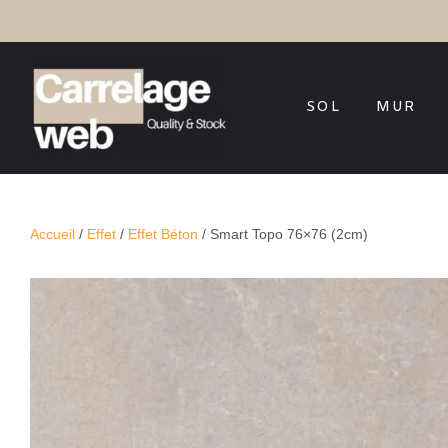
SOL
MUR
Accueil
/
Effet
/
Effet Béton
/ Smart Topo 76×76 (2cm)