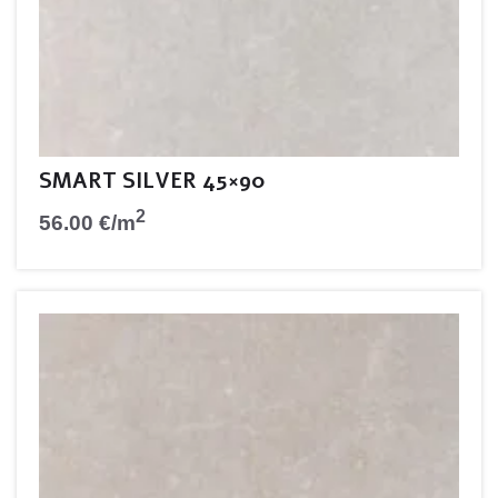
SMART SILVER 45×90
2
56.00
€
/m