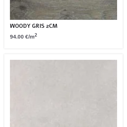
WOODY GRIS 2CM
2
94.00
€
/m