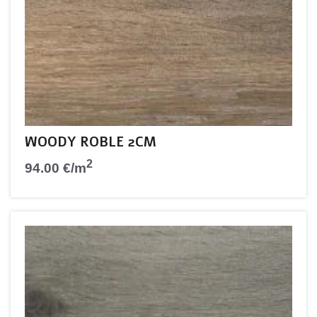
WOODY ROBLE 2CM
2
94.00
€
/m