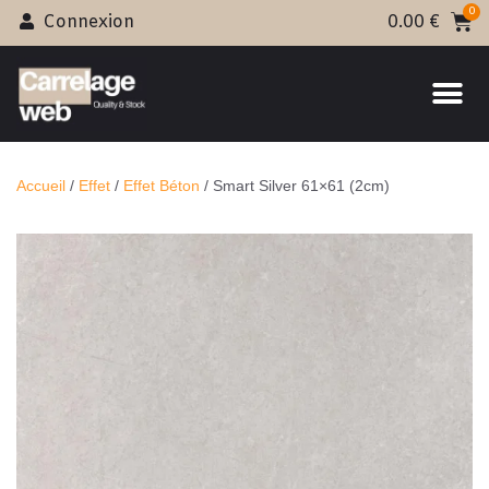
Connexion
0.00
€
Accueil
/
Effet
/
Effet Béton
/ Smart Silver 61×61 (2cm)