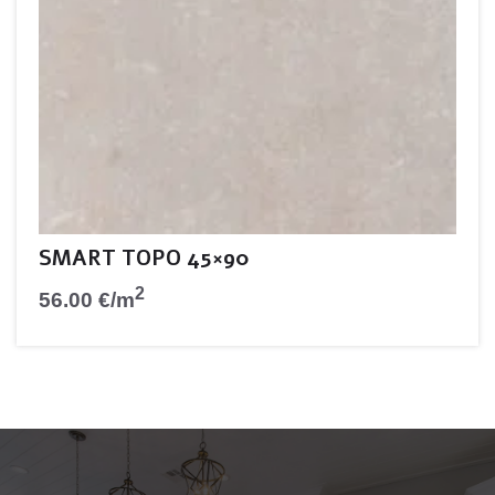
SMART TOPO 45×90
2
56.00
€
/m