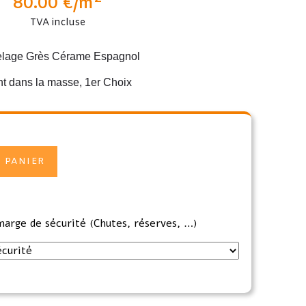
80.00
€
/m
TVA incluse
elage Grès Cérame Espagnol
nt dans la masse, 1er Choix
 PANIER
marge de sécurité (Chutes, réserves, …)