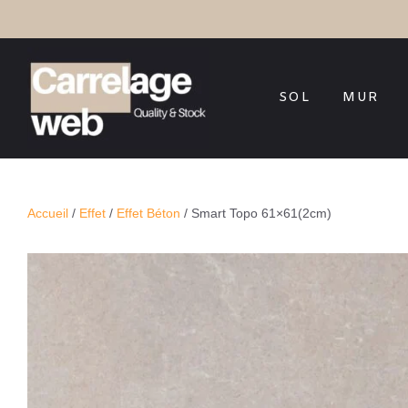
SOL
MUR
Accueil
/
Effet
/
Effet Béton
/ Smart Topo 61×61(2cm)