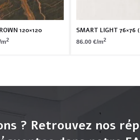
ROWN 120×120
SMART LIGHT 76×76 
2
2
/m
86.00
€
/m
ons ? Retrouvez nos rép