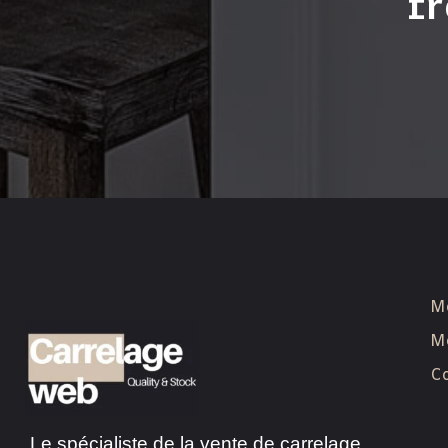
fr
M
Me
Co
Le spécialiste de la vente de carrelage