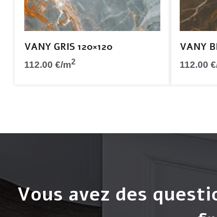
VANY GRIS 120×120
VANY B
2
112.00
€
/m
112.00
€
Vous avez des questi