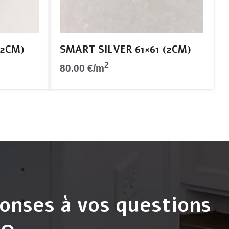
(2CM)
SMART SILVER 61×61 (2CM)
2
80.00
€
/m
onses à vos questions